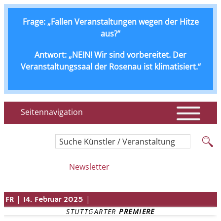
Frage: „Fallen Veranstaltungen wegen der Hitze
aus?“
Antwort: „NEIN! Wir sind vorbereitet. Der
Veranstaltungssaal der Rosenau ist klimatisiert.“
Seitennavigation
Suche Künstler / Veranstaltung
Newsletter
|
|
FR
14. Februar 2025
STUTTGARTER 
PREMIERE