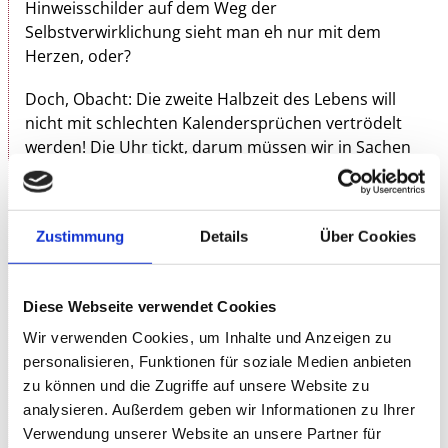
Hinweisschilder auf dem Weg der
Selbstverwirklichung sieht man eh nur mit dem
Herzen, oder?
Doch, Obacht: Die zweite Halbzeit des Lebens will
nicht mit schlechten Kalendersprüchen vertrödelt
werden! Die Uhr tickt, darum müssen wir in Sachen
Selbstverwirklichung schnell entscheiden:
Masterstudium, Mount Everestbesteigung oder Me-
Time-Challenge mit Makramee? Weltrettung oder
Zustimmung
Details
Über Cookies
Weinprobe?
Und wie erhält man sich die Lebensfreude trotz des
Diese Webseite verwendet Cookies
offensichtlichen Verfalls? Dagmar Schönleber weiß:
Zum Glück haben wir in der 2. Pubertät mehr
Wir verwenden Cookies, um Inhalte und Anzeigen zu
Lebenserfahrung, Bauchgefühl und Gelassenheit.
personalisieren, Funktionen für soziale Medien anbieten
Wir vertragen nur noch halb so viel Getränke wie
zu können und die Zugriffe auf unsere Website zu
früher, dafür tragen wir alles mit Würde – außer
analysieren. Außerdem geben wir Informationen zu Ihrer
orthopädische Schuhe in beige!
Verwendung unserer Website an unsere Partner für