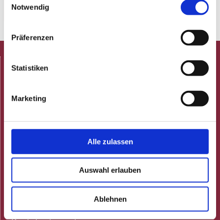
Notwendig
Präferenzen
HOME
Statistiken
Spielplan
Aktuelle Termine
Marketing
Programmheft (pdf)
Neulich in der Rosenau!
ARCHIV
Gastronomie
Alle zulassen
Speisekarte
Feiern
Auswahl erlauben
Gutscheine
Tisch reservieren
Ablehnen
Gästestimmen bei Google