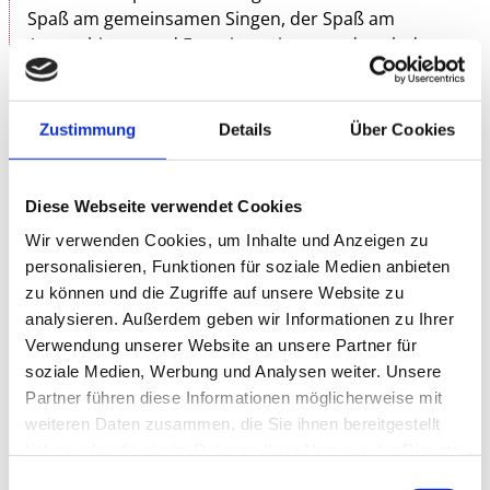
Spaß am gemeinsamen Singen, der Spaß am
Ausprobieren und Experimentieren und auch der
Spaß am gemeinsamen Scheitern. Gesungen wird
ohne Noten, der Text auf eine Leinwand projiziert.
Zustimmung
Details
Über Cookies
Patrick Bopp alias Memphis ist Teil der Stuttgarter
Vocal-Comedy-Gruppe „Füenf “ und gibt im
„Singenden Gasthaus“ den musikalischen
Diese Webseite verwendet Cookies
Moderator. Er singt vor, dirigiert, motiviert, bietet
Wir verwenden Cookies, um Inhalte und Anzeigen zu
Begleitstimmen und begleitet am Klavier. Es wird
personalisieren, Funktionen für soziale Medien anbieten
gesungen, was sich singen lässt: von Rock- und
zu können und die Zugriffe auf unsere Website zu
Popsongs, Couplets der 20er, Volkslied, Kinderlied,
analysieren. Außerdem geben wir Informationen zu Ihrer
Rap, Ska bis hin zu Jodler. Alles ist möglich: von
Verwendung unserer Website an unsere Partner für
ABBA, den Toten Hosen, über Heino, Schubert
soziale Medien, Werbung und Analysen weiter. Unsere
Liedern, Rio Reiser bis hin zu Ed Sheeran. Jeder kann
Partner führen diese Informationen möglicherweise mit
eigene Vorschläge machen, die, wenn möglich,
weiteren Daten zusammen, die Sie ihnen bereitgestellt
sofort umgesetzt oder für das nächste Mal
haben oder die sie im Rahmen Ihrer Nutzung der Dienste
vorbereitet werden. Gedacht ist an 2 x 45 Minuten,
gesammelt haben.
der Saal ist bestuhlt und die Bar hat geöffnet.
Einwilligungsauswahl