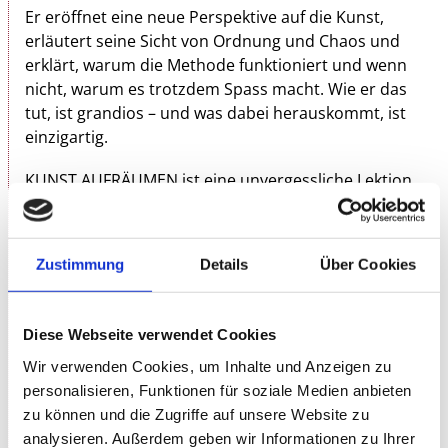
Er eröffnet eine neue Perspektive auf die Kunst,
erläutert seine Sicht von Ordnung und Chaos und
erklärt, warum die Methode funktioniert und wenn
nicht, warum es trotzdem Spass macht. Wie er das
tut, ist grandios – und was dabei herauskommt, ist
einzigartig.
KUNST AUFRÄUMEN ist eine unvergessliche Lektion
für alle, die Kunst lieben oder Kunst hassen – und
die einzig wahre Therapie für verzweifelte
Kunstkritiker. Vor allem aber ist es die verspielt-
Zustimmung
Details
Über Cookies
absurde Lösung, wenigstens dort Klarheit zu
schaffen, wo es am wenigsten Sinn macht!
Diese Webseite verwendet Cookies
www.kunstaufraeumen.ch
Wir verwenden Cookies, um Inhalte und Anzeigen zu
Veranstalter: Stiftung Kunstmuseum Stuttgart gGmbH
personalisieren, Funktionen für soziale Medien anbieten
zu können und die Zugriffe auf unsere Website zu
analysieren. Außerdem geben wir Informationen zu Ihrer