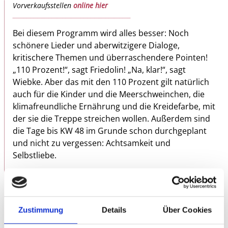
Vorverkaufsstellen
online hier
Bei diesem Programm wird alles besser: Noch
schönere Lieder und aberwitzigere Dialoge,
kritischere Themen und überraschendere Pointen!
„110 Prozent!“, sagt Friedolin! „Na, klar!“, sagt
Wiebke. Aber das mit den 110 Prozent gilt natürlich
auch für die Kinder und die Meerschweinchen, die
klimafreundliche Ernährung und die Kreidefarbe, mit
der sie die Treppe streichen wollen. Außerdem sind
die Tage bis KW 48 im Grunde schon durchgeplant
und nicht zu vergessen: Achtsamkeit und
Selbstliebe.
Ist das überhaupt zu schaffen? Nein, aber genau
deswegen versuchen sie es.
Zustimmung
Details
Über Cookies
Wenn dieses Duo die Bühne betritt, dann immer mit
dem hohen Anspruch, es glorreich zu versieben.