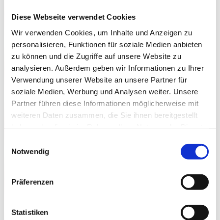
Betonung auf glorreich! Und damit sind sie nicht
Diese Webseite verwendet Cookies
allein. Glanzvolles Scheitern ist ja der evolutionäre
Signature-Move des Menschen. Wir sind so gut in
Wir verwenden Cookies, um Inhalte und Anzeigen zu
allem, dass wir dabei aus Versehen unseren
personalisieren, Funktionen für soziale Medien anbieten
Heimatplaneten kaputt gemacht haben. Ups.
zu können und die Zugriffe auf unsere Website zu
analysieren. Außerdem geben wir Informationen zu Ihrer
Mit ihrer eigenen Mischung aus kabarettistischem
Verwendung unserer Website an unsere Partner für
Schlagabtausch, Witz, Sprachakrobatik,
soziale Medien, Werbung und Analysen weiter. Unsere
Improvisation und Musik, schaffen
Das Geld liegt auf
Partner führen diese Informationen möglicherweise mit
der Fensterbank, Marie
erneut das
weiteren Daten zusammen, die Sie ihnen bereitgestellt
Gesamtkleinkunstwerk, mit dem sie sich einen
haben oder die sie im Rahmen Ihrer Nutzung der Dienste
Namen gemacht haben. Und zwar einen ziemlich
gesammelt haben.
Einwilligungsauswahl
langen.
Notwendig
Wer die Zwei noch nie live erlebt hat, sie nicht aus
Die Anstalt
oder ihrer
SWR3
-Comedy kennt, bekommt
Präferenzen
jetzt die Chance, es nicht schon wieder zu versieben!
Wunderbare Unterhaltungskunst.
MAINECHO
Statistiken