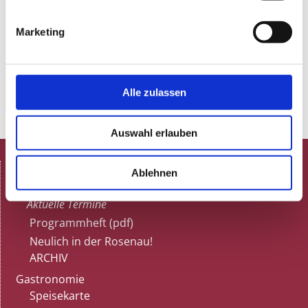
Loriot im 21. Jahrhundert!
PASSAUER NP
Marketing
Ein Muss für Freunde der Kleinkunst.
MÜNCHNER AZ
www.aufderfensterbank.de
Alle zulassen
Auswahl erlauben
HOME
Ablehnen
Spielplan
Aktuelle Termine
Programmheft (pdf)
Neulich in der Rosenau!
ARCHIV
Gastronomie
Speisekarte