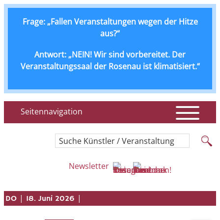
Frage: „Fallen Veranstaltungen wegen der Hitze
aus?“
Antwort: „NEIN! Wir sind vorbereitet. Der
Veranstaltungssaal der Rosenau ist klimatisiert.“
Seitennavigation
Suche Künstler / Veranstaltung
Newsletter
|
|
DO
18. Juni 2026