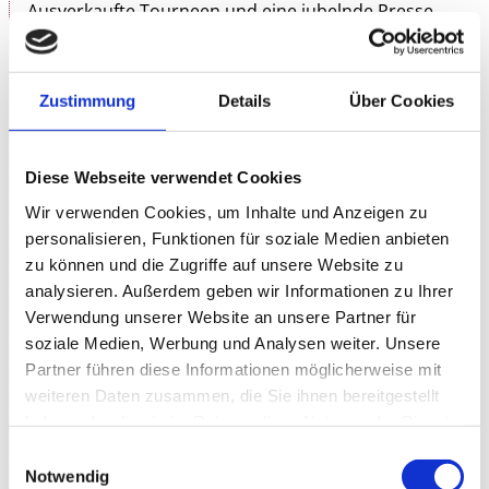
Ausverkaufte Tourneen und eine jubelnde Presse.
In wenigen Jahren führte
Martin Bechler
, Kopf und
Sänger der Kölner Abräumer Indie-Band
Fortuna
Ehrenfeld
, sein Projekt vom mäßig besuchten
Zustimmung
Details
Über Cookies
Kneipenkonzert in die ausverkaufte Kölner
Philharmonie.
Mit seiner eigenwilligen Poesie und
Diese Webseite verwendet Cookies
unberechenbaren Klangkosmen hat er sich ein
Wir verwenden Cookies, um Inhalte und Anzeigen zu
vollkommen eigenständiges Genre geschaffen. Bei
personalisieren, Funktionen für soziale Medien anbieten
seltenen Solokonzerten führt Bechler uns zurück in
zu können und die Zugriffe auf unsere Website zu
sein Arbeitszimmer zu seinem Klavier, wo die Lieder
analysieren. Außerdem geben wir Informationen zu Ihrer
für Fortuna entstehen, bevor er sie mit seiner
Verwendung unserer Website an unsere Partner für
spielwütigen Band durch den Wolf dreht. In
Solo am
soziale Medien, Werbung und Analysen weiter. Unsere
Klavier
öffnen sich stille, tiefe Räume – Texte und
Partner führen diese Informationen möglicherweise mit
seine unverwechselbare Stimme treten in den
weiteren Daten zusammen, die Sie ihnen bereitgestellt
Vordergrund.
haben oder die sie im Rahmen Ihrer Nutzung der Dienste
gesammelt haben.
2024 wird er für seine „berauschenden Melodien
Einwilligungsauswahl
und musikalischen Widerständigkeiten“ mit dem
Notwendig