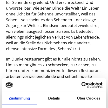
für Sehende ergreifend. Und erschreckend. Und
unvorstellbar. Wie sehen Blinde die Welt? Ein Leben
ohne Licht ist für Sehende unvorstellbar, weil das
Sehen – so scheint es den Sehenden – der einzige
Zugang zur Welt ist. Blindsein bedeutet zweifelsfrei,
von vielem ausgeschlossen zu sein. Es bedeutet
allerdings nicht jeglichen Verlust von Lebensfreude,
weil an die Stelle des Nichtsehens eine andere,
ebenso intensive Form des „Sehens“ tritt.
Im Dunkelrestaurant gibt es für alle nichts zu sehen.
Um so mehr gibt es zu schmecken, zu rie­chen, zu
hören und zu kommunizieren. In diesem Restaurant
arbeiten vor­wiegend blinde und sehbehinderte
Menschen. Eine kulinarische Reise der besonderen
Art, verbunden mit kulturellen Programmen – für
Sehende insgesamt eine beträchtliche Erweiterung
Zustimmung
Details
Über Cookies
des „Blickwinkels“!