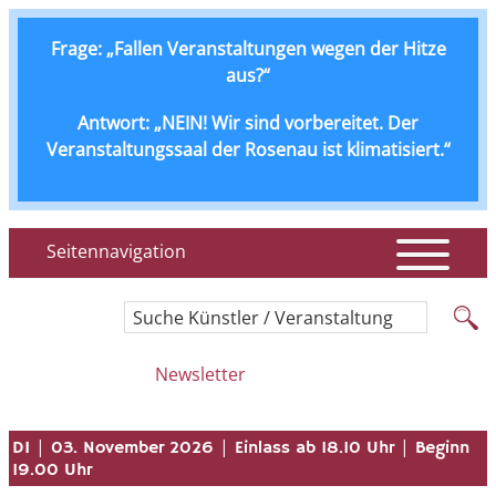
Frage: „Fallen Veranstaltungen wegen der Hitze
aus?“
Antwort: „NEIN! Wir sind vorbereitet. Der
Veranstaltungssaal der Rosenau ist klimatisiert.“
Seitennavigation
Suche Künstler / Veranstaltung
Newsletter
|
|
|
DI
03. November 2026
Einlass ab 18.10 Uhr
Beginn
19.00 Uhr