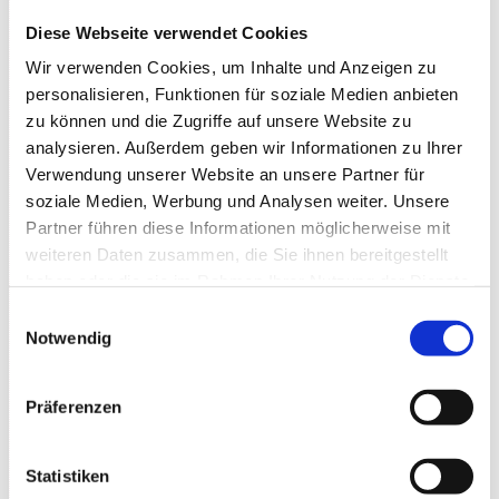
3-GÄNGIGES MENÜ INKL. KULTURPROGRAMM
I
74.00
Diese Webseite verwendet Cookies
€
(inkl. Softgetränke)
Wir verwenden Cookies, um Inhalte und Anzeigen zu
+ 15.00 €
für Getränkebeutel für alkoholische + Heiß-
personalisieren, Funktionen für soziale Medien anbieten
Getränke
zu können und die Zugriffe auf unsere Website zu
analysieren. Außerdem geben wir Informationen zu Ihrer
Der Besuch des Dunkelrestaurant ist nur mit
Verwendung unserer Website an unsere Partner für
Platzreservierung möglich:
soziale Medien, Werbung und Analysen weiter. Unsere
Partner führen diese Informationen möglicherweise mit
Telefon: 0711.489 49 07, Mo. 10.00 – 16.00 Uhr (außer
weiteren Daten zusammen, die Sie ihnen bereitgestellt
an Feiertagen)
haben oder die sie im Rahmen Ihrer Nutzung der Dienste
Homepage des Dunkelrestaurant:
www.aus-sicht.de
gesammelt haben.
Einwilligungsauswahl
Notwendig
Gutscheine sind während der Öffnungszeiten auch
direkt in der Rosenau erhältlich.
Präferenzen
Statistiken