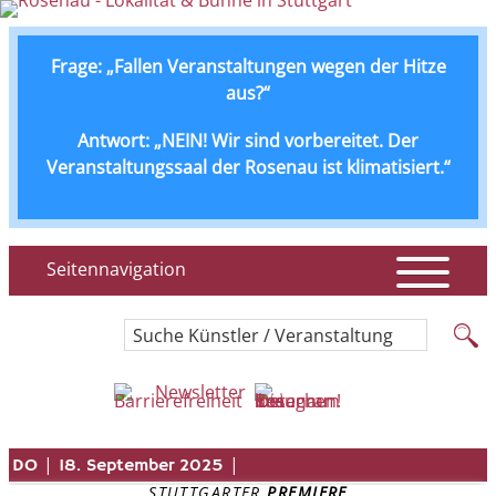
Frage: „Fallen Veranstaltungen wegen der Hitze
aus?“
Antwort: „NEIN! Wir sind vorbereitet. Der
Veranstaltungssaal der Rosenau ist klimatisiert.“
Seitennavigation
Suche Künstler / Veranstaltung
Newsletter
|
|
DO
18. September 2025
STUTTGARTER 
PREMIERE