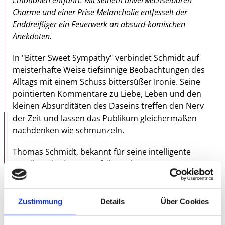
Charme und einer Prise Melancholie entfesselt der
Enddreißiger ein Feuerwerk an absurd-komischen
Anekdoten.
In "Bitter Sweet Sympathy" verbindet Schmidt auf
meisterhafte Weise tiefsinnige Beobachtungen des
Alltags mit einem Schuss bittersüßer Ironie. Seine
pointierten Kommentare zu Liebe, Leben und den
kleinen Absurditäten des Daseins treffen den Nerv
der Zeit und lassen das Publikum gleichermaßen
nachdenken wie schmunzeln.
Thomas Schmidt, bekannt für seine intelligente
Komik und seine ausgefeilte Bühnenpräsenz,
entführt die Zuschauer in eine Welt, in der Lachen
und Nachdenken Hand in Hand gehen. "Bitter Sweet
Sympathy" ist mehr als nur eine Comedy-Show; es ist
Zustimmung
Details
Über Cookies
eine emotionale Reise, die das Publikum mit einem
Lächeln im Herzen zurücklässt.