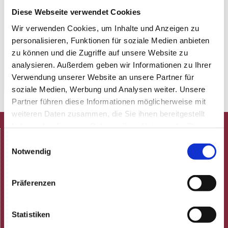
Diese Webseite verwendet Cookies
"Bitter Sweet Sympathy"
verspricht nicht nur Lacher
Wir verwenden Cookies, um Inhalte und Anzeigen zu
im Minutentakt, sondern auch eine nachhaltige
personalisieren, Funktionen für soziale Medien anbieten
Verbindung zu Themen, die uns allen bekannt sind.
zu können und die Zugriffe auf unsere Website zu
analysieren. Außerdem geben wir Informationen zu Ihrer
www.thomas-schmidt-live.com
Verwendung unserer Website an unsere Partner für
soziale Medien, Werbung und Analysen weiter. Unsere
Partner führen diese Informationen möglicherweise mit
weiteren Daten zusammen, die Sie ihnen bereitgestellt
haben oder die sie im Rahmen Ihrer Nutzung der Dienste
HOME
gesammelt haben.
Einwilligungsauswahl
Spielplan
Notwendig
Aktuelle Termine
Programmheft (pdf)
Präferenzen
Neulich in der Rosenau!
ARCHIV
Statistiken
Gastronomie