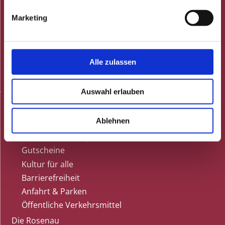
Speisekarte
Feiern
Marketing
Gutscheine
Tisch reservieren
Gästestimmen bei Google
Alle zulassen
Dunkelrestaurant
Termine
Auswahl erlauben
Karten & Anfahrt
Kartenvorverkauf
Ablehnen
Vorverkaufsstellen
Tischreservierung
Gutscheine
Kultur für alle
Barrierefreiheit
Anfahrt & Parken
Öffentliche Verkehrsmittel
Die Rosenau