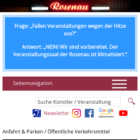
Frage: „Fallen Veranstaltungen wegen der Hitze
aus?“
Antwort: „NEIN! Wir sind vorbereitet. Der
Veranstaltungssaal der Rosenau ist klimatisiert.“
Seitennavigation
Suche Künstler / Veranstaltung
Newsletter
Anfahrt & Parken / Öffentliche Verkehrsmittel