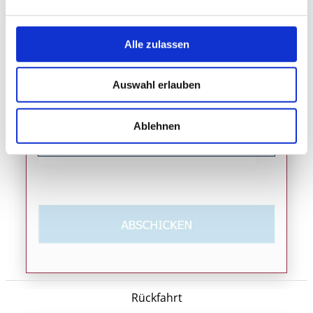
Alle zulassen
Auswahl erlauben
Elektronische Fahplanauskunft vom
Verkehrsverbund Stuttgart (VVS) hier
Ablehnen
einblenden
Rückfahrt