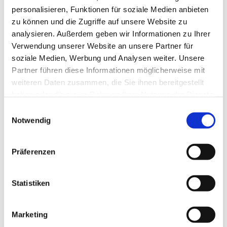
Elektronische Fahplanauskunft vom
personalisieren, Funktionen für soziale Medien anbieten
Verkehrsverbund Stuttgart (VVS) hier
zu können und die Zugriffe auf unsere Website zu
einblenden
analysieren. Außerdem geben wir Informationen zu Ihrer
Verwendung unserer Website an unsere Partner für
soziale Medien, Werbung und Analysen weiter. Unsere
Partner führen diese Informationen möglicherweise mit
weiteren Daten zusammen, die Sie ihnen bereitgestellt
haben oder die sie im Rahmen Ihrer Nutzung der Dienste
gesammelt haben.
Einwilligungsauswahl
Notwendig
Präferenzen
Haltestelle Schwabstraße
S-Bahnlinien 1 bis 6 / Buslinien 42, 44, N2
Statistiken
Anfahrt
Marketing