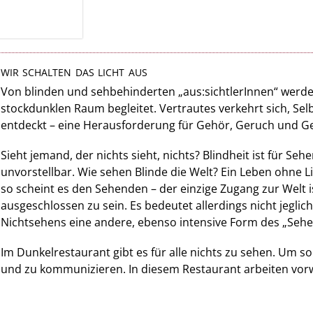
WIR SCHALTEN DAS LICHT AUS
Von blinden und sehbehinderten „aus:sichtlerInnen“ werden
stockdunklen Raum begleitet. Vertrautes ver­kehrt sich, Sel
entdeckt – eine Herausforderung für Gehör, Geruch und 
Sieht jemand, der nichts sieht, nichts? Blindheit ist für S
unvorstellbar. Wie sehen Blinde die Welt? Ein Leben ohne Li
so scheint es den Sehenden – der einzige Zugang zur Welt is
ausgeschlossen zu sein. Es bedeutet allerdings nicht jeglic
Nichtsehens eine andere, ebenso intensive Form des „Sehens
Im Dunkelrestaurant gibt es für alle nichts zu sehen. Um s
und zu kommunizieren. In diesem Restaurant arbeiten vor
kulinarische Reise der besonderen Art, verbunden mit kul
beträchtliche Erweiterung des „Blickwinkels“!