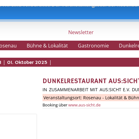
 Wir sind vorbereitet. Der Veranstaltungssaal der Rosenau is
Newsletter
Rosenau
Bühne & Lokalität
Gastronomie
Dunkelr
|
|
I
01. Oktober 2025
DUNKELRESTAURANT AUS:SICH
IN ZUSAMMENARBEIT MIT AUS:SICHT E.V. D
Veranstaltungsort:
Rosenau - Lokalität & Büh
Booking über
www.aus-sicht.de