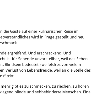
 die Gäste auf einer kulinarischen Reise im
bstverständliches wird in Frage gestellt und neu
Geschmack.
ehende ergreifend. Und erschreckend. Und
cht ist für Sehende unvorstellbar, weil das Sehen –
t. Blindsein bedeutet zweifelsfrei, von vielem
hen Verlust von Lebensfreude, weil an die Stelle des
“ tritt.
o mehr gibt es zu schmecken, zu rie­chen, zu hören
­wiegend blinde und sehbehinderte Menschen. Eine
turellen Programmen – für Sehende insgesamt eine