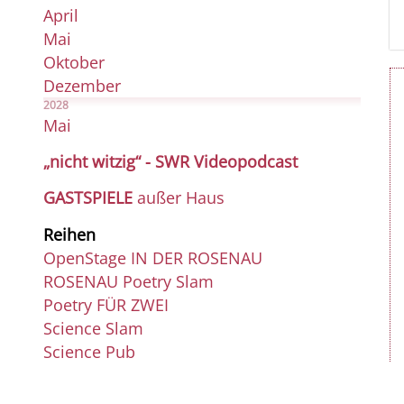
April
Mai
Oktober
Dezember
2028
Mai
„nicht witzig“ - SWR Videopodcast
GASTSPIELE
außer Haus
Reihen
OpenStage IN DER ROSENAU
ROSENAU Poetry Slam
Poetry FÜR ZWEI
Science Slam
Science Pub
Liedermacher 2.0
Das Singende Gasthaus