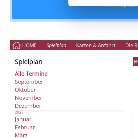
Antwort: „NEIN!
HOME
Spielplan
Karten & Anfahrt
Die 
Spielplan
M
Alle Termine
September
Oktober
November
Dezember
2027
Januar
Februar
März