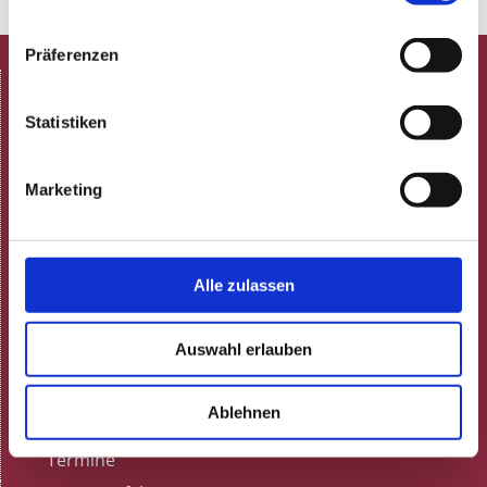
Präferenzen
HOME
Spielplan
Statistiken
Aktuelle Termine
Programmheft (pdf)
Marketing
Neulich in der Rosenau!
ARCHIV
Gastronomie
Speisekarte
Alle zulassen
Feiern
Gutscheine
Auswahl erlauben
Tisch reservieren
Gästestimmen bei Google
Ablehnen
Dunkelrestaurant
Termine