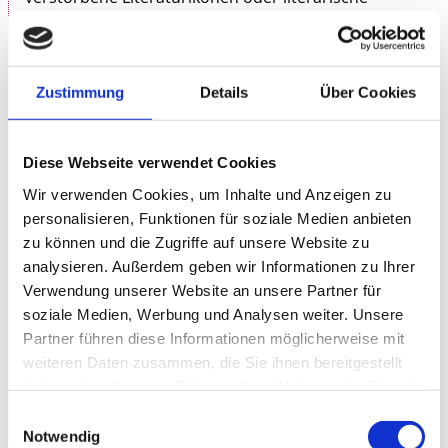
Figuren an. Während die einen mit eigenen Texten
antreten, schicken die anderen ihre Werke aus dem
Jenseits ins Rennen – verkörpert von Mitgliedern des
Ensembles der Schauspielbühnen Stuttgart.
Zustimmung
Details
Über Cookies
Moderiert von Marius Loy, entwickelt sich ein Abend
zwischen Epochen, Stilen und Temperamenten.
Diese Webseite verwendet Cookies
Klassik trifft auf Gegenwart, Versmaß auf Freestyle,
Wir verwenden Cookies, um Inhalte und Anzeigen zu
Goethe auf Grenzgang. Und am Ende entscheidet
personalisieren, Funktionen für soziale Medien anbieten
das Publikum:
zu können und die Zugriffe auf unsere Website zu
analysieren. Außerdem geben wir Informationen zu Ihrer
Wer gewinnt das Wortgefecht – Dead or Alive?
Verwendung unserer Website an unsere Partner für
soziale Medien, Werbung und Analysen weiter. Unsere
Eine Kooperation des Rosenau Kultur e.V. und den
Partner führen diese Informationen möglicherweise mit
Schauspielbühnen Stuttgart.
weiteren Daten zusammen, die Sie ihnen bereitgestellt
haben oder die sie im Rahmen Ihrer Nutzung der Dienste
gesammelt haben.
Einwilligungsauswahl
Notwendig