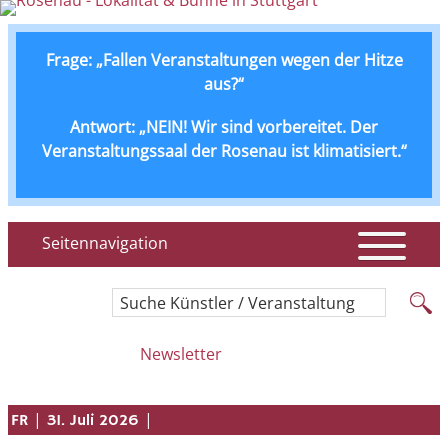
Frage: „Fallen Veranstaltungen wegen der Hitze
aus?“
Antwort: „NEIN! Wir sind vorbereitet. Der
Veranstaltungssaal der Rosenau ist klimatisiert.“
Seitennavigation
Suche Künstler / Veranstaltung
Newsletter
|
|
FR
31. Juli 2026