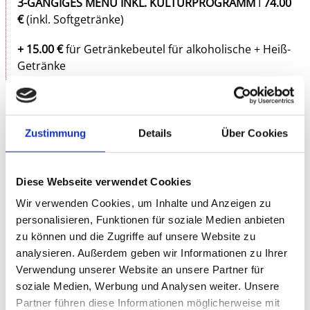
3-GÄNGIGES MENÜ INKL. KULTURPROGRAMM
I
74.00
€
(inkl. Softgetränke)
+ 15.00 €
für Getränkebeutel für alkoholische + Heiß-
Getränke
Der Besuch des Dunkelrestaurant ist nur mit
Platzreservierung möglich:
Zustimmung
Details
Über Cookies
Telefon: 0711.489 49 07, Mo. 10.00 – 16.00 Uhr (außer
an Feiertagen)
Diese Webseite verwendet Cookies
Homepage des Dunkelrestaurant:
www.aus-sicht.de
Wir verwenden Cookies, um Inhalte und Anzeigen zu
Gutscheine sind während der Öffnungszeiten auch
personalisieren, Funktionen für soziale Medien anbieten
direkt in der Rosenau erhältlich.
zu können und die Zugriffe auf unsere Website zu
analysieren. Außerdem geben wir Informationen zu Ihrer
Verwendung unserer Website an unsere Partner für
soziale Medien, Werbung und Analysen weiter. Unsere
Partner führen diese Informationen möglicherweise mit