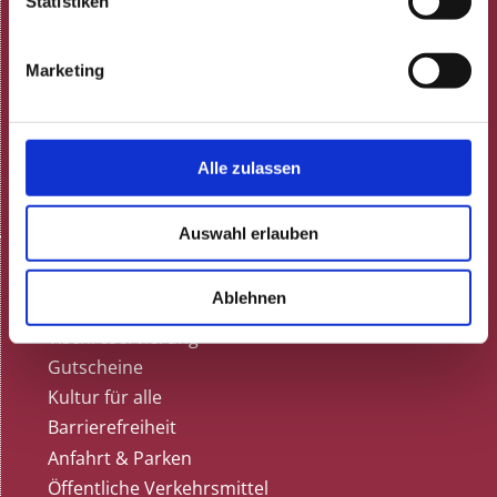
Statistiken
Gastronomie
Speisekarte
Feiern
Marketing
Gutscheine
Tisch reservieren
Gästestimmen bei Google
Alle zulassen
Dunkelrestaurant
Termine
Auswahl erlauben
Karten & Anfahrt
Kartenvorverkauf
Ablehnen
Vorverkaufsstellen
Tischreservierung
Gutscheine
Kultur für alle
Barrierefreiheit
Anfahrt & Parken
Öffentliche Verkehrsmittel