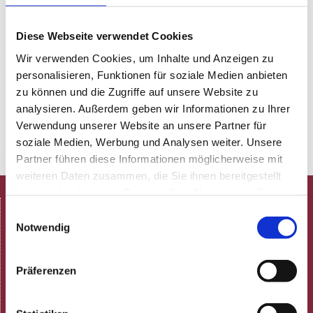
ist die angenehm unaufgeregte Atmosphäre in der
Rosenau – im „Wohnzimmer des Westens“ – und das
Diese Webseite verwendet Cookies
Motto „Rose trifft Anker“! Einmal im Monat wird die
Wir verwenden Cookies, um Inhalte und Anzeigen zu
Rosenau zu Stuttgarts „Großer Freiheit“, zum
personalisieren, Funktionen für soziale Medien anbieten
kultigen Club, wo Spaß am Tanzen und an der Musik
zu können und die Zugriffe auf unsere Website zu
einzigartig zelebriert wird. Runter vom Sofa, Tanzen
analysieren. Außerdem geben wir Informationen zu Ihrer
statt Netflix!
Verwendung unserer Website an unsere Partner für
soziale Medien, Werbung und Analysen weiter. Unsere
Partner führen diese Informationen möglicherweise mit
weiteren Daten zusammen, die Sie ihnen bereitgestellt
haben oder die sie im Rahmen Ihrer Nutzung der Dienste
HOME
gesammelt haben.
Einwilligungsauswahl
Spielplan
Notwendig
Aktuelle Termine
Programmheft (pdf)
Präferenzen
Neulich in der Rosenau!
ARCHIV