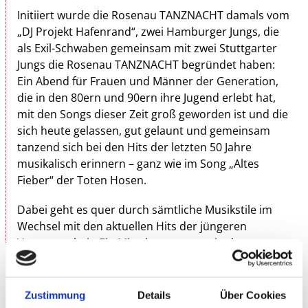
Initiiert wurde die Rosenau TANZNACHT damals vom
„DJ Projekt Hafenrand“, zwei Hamburger Jungs, die
als Exil-Schwaben gemeinsam mit zwei Stuttgarter
Jungs die Rosenau TANZNACHT begründet haben:
Ein Abend für Frauen und Männer der Generation,
die in den 80ern und 90ern ihre Jugend erlebt hat,
mit den Songs dieser Zeit groß geworden ist und die
sich heute gelassen, gut gelaunt und gemeinsam
tanzend sich bei den Hits der letzten 50 Jahre
musikalisch erinnern – ganz wie im Song „Altes
Fieber“ der Toten Hosen.
Dabei geht es quer durch sämtliche Musikstile im
Wechsel mit den aktuellen Hits der jüngeren
Vergangenheit. Ein Mix, den es so nur in der
Rosenau gibt.
Auch wenn seit 2014 die Schwaben ohne die
Zustimmung
Details
Über Cookies
Hanseaten an den Plattentellern stehen – geblieben