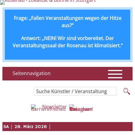
Frage: „Fallen Veranstaltungen wegen der Hitze
aus?“
Antwort: „NEIN! Wir sind vorbereitet. Der
Veranstaltungssaal der Rosenau ist klimatisiert.“
Seitennavigation
Suche Künstler / Veranstaltung
Newsletter
|
|
SA
28. März 2026