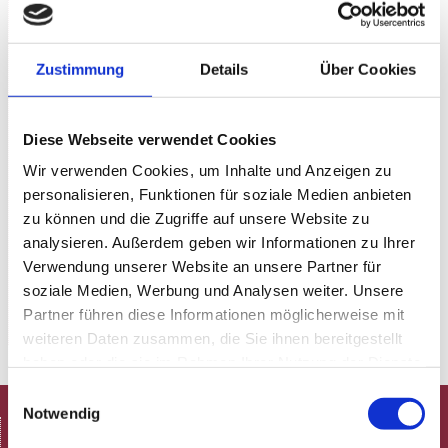
Nacken eine hochkarätige Band
zusammengetrommelt, bestehend aus Klaus Hügl
(Piano), Julian Jochen-Warth (Bass) und Martin Buck
Zustimmung
Details
Über Cookies
(Schlagzeug). Gemeinsam machen sie das
Unmögliche möglich und spielen ein ganzes Konzert
ohne vorher einen einzigen der Songs zu kennen.
Diese Webseite verwendet Cookies
Denn die Lieder entstehen interaktiv aus dem
Moment heraus. Ein Abend voller Weltpremieren.
Wir verwenden Cookies, um Inhalte und Anzeigen zu
personalisieren, Funktionen für soziale Medien anbieten
Jeder Song ist einmalig. Alles ist live improvisiert!
zu können und die Zugriffe auf unsere Website zu
analysieren. Außerdem geben wir Informationen zu Ihrer
…denn Coverbands gibt es schon genug!
Verwendung unserer Website an unsere Partner für
soziale Medien, Werbung und Analysen weiter. Unsere
www.jakobnacken.de
Partner führen diese Informationen möglicherweise mit
weiteren Daten zusammen, die Sie ihnen bereitgestellt
haben oder die sie im Rahmen Ihrer Nutzung der Dienste
gesammelt haben.
Einwilligungsauswahl
Notwendig
HOME