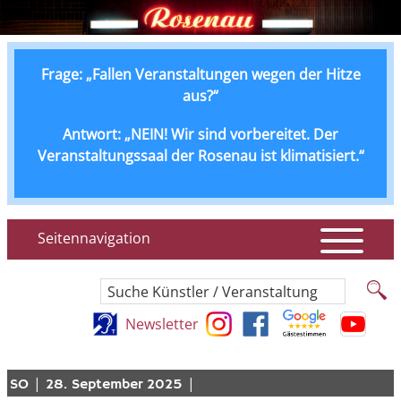
Frage: „Fallen Veranstaltungen wegen der Hitze
aus?“
Antwort: „NEIN! Wir sind vorbereitet. Der
Veranstaltungssaal der Rosenau ist klimatisiert.“
Seitennavigation
Suche Künstler / Veranstaltung
Newsletter
|
|
SO
28. September 2025