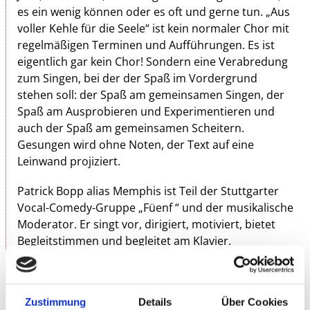
es ein wenig können oder es oft und gerne tun. „Aus
voller Kehle für die Seele“ ist kein normaler Chor mit
regelmäßigen Terminen und Aufführungen. Es ist
eigentlich gar kein Chor! Sondern eine Verabredung
zum Singen, bei der der Spaß im Vordergrund
stehen soll: der Spaß am gemeinsamen Singen, der
Spaß am Ausprobieren und Experimentieren und
auch der Spaß am gemeinsamen Scheitern.
Gesungen wird ohne Noten, der Text auf eine
Leinwand projiziert.
Patrick Bopp alias Memphis ist Teil der Stuttgarter
Vocal-Comedy-Gruppe „Füenf “ und der musikalische
Moderator. Er singt vor, dirigiert, motiviert, bietet
Begleitstimmen und begleitet am Klavier.
Es freut uns, dass die Septemberausgabe von „Aus
voller Kehle für die Seele“ wieder in Zusammenarbeit
Zustimmung
Details
Über Cookies
mit der Evangelischen Kirchengemeinde Stuttgart-