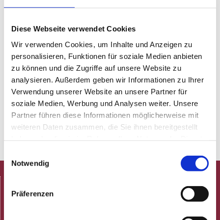
West in der Johanneskirche am Feuersee stattfinden
kann.
Diese Webseite verwendet Cookies
Wir verwenden Cookies, um Inhalte und Anzeigen zu
personalisieren, Funktionen für soziale Medien anbieten
zu können und die Zugriffe auf unsere Website zu
analysieren. Außerdem geben wir Informationen zu Ihrer
Verwendung unserer Website an unsere Partner für
soziale Medien, Werbung und Analysen weiter. Unsere
Partner führen diese Informationen möglicherweise mit
weiteren Daten zusammen, die Sie ihnen bereitgestellt
haben oder die sie im Rahmen Ihrer Nutzung der Dienste
gesammelt haben.
Einwilligungsauswahl
Notwendig
HOME
Präferenzen
Spielplan
Aktuelle Termine