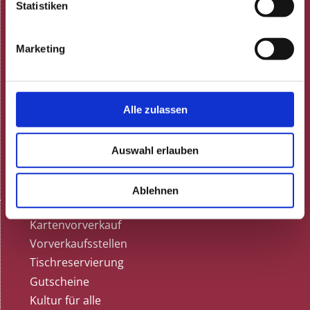
Programmheft (pdf)
Statistiken
Neulich in der Rosenau!
ARCHIV
Marketing
Gastronomie
Speisekarte
Feiern
Alle zulassen
Gutscheine
Tisch reservieren
Gästestimmen bei Google
Auswahl erlauben
Dunkelrestaurant
Termine
Ablehnen
Karten & Anfahrt
Kartenvorverkauf
Vorverkaufsstellen
Tischreservierung
Gutscheine
Kultur für alle