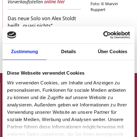
Vorverkaufsstellen
online hier
Foto: © Marvin
Ruppert
Das neue Solo von Alex Stoldt
heißt „quasi nichts“
und der Titel verspricht auf jeden Fall nicht zuviel!
www.alex-stoldt.de
Zustimmung
Details
Über Cookies
Diese Webseite verwendet Cookies
Wir verwenden Cookies, um Inhalte und Anzeigen zu
HOME
personalisieren, Funktionen für soziale Medien anbieten
Spielplan
zu können und die Zugriffe auf unsere Website zu
Aktuelle Termine
analysieren. Außerdem geben wir Informationen zu Ihrer
Programmheft (pdf)
Verwendung unserer Website an unsere Partner für
Neulich in der Rosenau!
soziale Medien, Werbung und Analysen weiter. Unsere
ARCHIV
Partner führen diese Informationen möglicherweise mit
weiteren Daten zusammen, die Sie ihnen bereitgestellt
Gastronomie