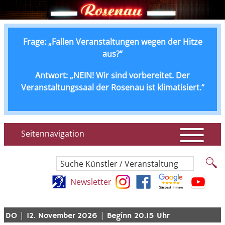
Frage: „Fallen Veranstaltungen wegen der Hitze
aus?“
Antwort: „NEIN! Wir sind vorbereitet. Der
Veranstaltungssaal der Rosenau ist klimatisiert.“
Seitennavigation
Suche Künstler / Veranstaltung
Newsletter
|
|
DO
12. November 2026
Beginn 20.15 Uhr