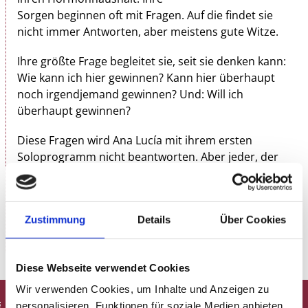
Sorgen beginnen oft mit Fragen. Auf die findet sie
nicht immer Antworten, aber meistens gute Witze.
Ihre größte Frage begleitet sie, seit sie denken kann:
Wie kann ich hier gewinnen? Kann hier überhaupt
noch irgendjemand gewinnen? Und: Will ich
überhaupt gewinnen?
Diese Fragen wird Ana Lucía mit ihrem ersten
Soloprogramm nicht beantworten. Aber jeder, der
dieselben Sorgen und Fragen hat, wird lachen. Und
wer lacht, hat eigentlich auch schon gewonnen.
www.oschatz-management.de/analucia
Zustimmung
Details
Über Cookies
Diese Webseite verwendet Cookies
Wir verwenden Cookies, um Inhalte und Anzeigen zu
personalisieren, Funktionen für soziale Medien anbieten