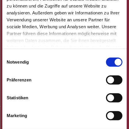
HOME
zu können und die Zugriffe auf unsere Website zu
Spielplan
analysieren. Außerdem geben wir Informationen zu Ihrer
Aktuelle Termine
Verwendung unserer Website an unsere Partner für
Programmheft (pdf)
soziale Medien, Werbung und Analysen weiter. Unsere
Neulich in der Rosenau!
Partner führen diese Informationen möglicherweise mit
ARCHIV
weiteren Daten zusammen, die Sie ihnen bereitgestellt
Gastronomie
haben oder die sie im Rahmen Ihrer Nutzung der Dienste
Speisekarte
gesammelt haben.
Einwilligungsauswahl
Feiern
Notwendig
Gutscheine
Tisch reservieren
Präferenzen
Gästestimmen bei Google
Dunkelrestaurant
Statistiken
Termine
Karten & Anfahrt
Marketing
Kartenvorverkauf
Vorverkaufsstellen