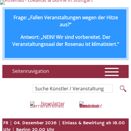
Frage: „Fallen Veranstaltungen wegen der Hitze
aus?“
Antwort: „NEIN! Wir sind vorbereitet. Der
Veranstaltungssaal der Rosenau ist klimatisiert.“
Seitennavigation
Suche Künstler / Veranstaltung
Newsletter
|
|
FR
04. Dezember 2026
Einlass & Bewirtung ab 18.00
|
Uhr
Beginn 20.00 Uhr