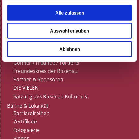
Tischreservierung
Gutscheine
Alle zulassen
Kultur für alle
Barrierefreiheit
Auswahl erlauben
Anfahrt & Parken
Öffentliche Verkehrsmittel
Ablehnen
Die Rosenau
Gönner / Freunde / Förderer
Freundeskreis der Rosenau
Partner & Sponsoren
DIE VIELEN
Satzung des Rosenau Kultur e.V.
Bühne & Lokalität
Barrierefreiheit
Zertifikate
Fotogalerie
Videos