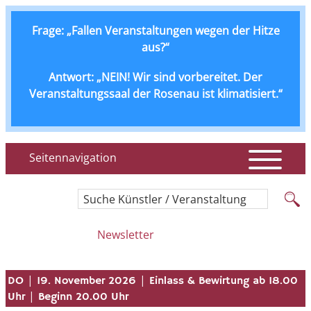
Frage: „Fallen Veranstaltungen wegen der Hitze
aus?“
Antwort: „NEIN! Wir sind vorbereitet. Der
Veranstaltungssaal der Rosenau ist klimatisiert.“
Seitennavigation
Suche Künstler / Veranstaltung
Newsletter
|
|
DO
19. November 2026
Einlass & Bewirtung ab 18.00
|
Uhr
Beginn 20.00 Uhr