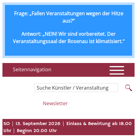
Frage: „Fallen Veranstaltungen wegen der Hitze
aus?“
Antwort: „NEIN! Wir sind vorbereitet. Der
Veranstaltungssaal der Rosenau ist klimatisiert.“
Seitennavigation
Suche Künstler / Veranstaltung
Newsletter
|
|
SO
13. September 2026
Einlass & Bewirtung ab 18.00
|
Uhr
Beginn 20.00 Uhr