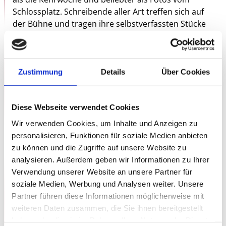
Schlossplatz. Schreibende aller Art treffen sich auf
der Bühne und tragen ihre selbstverfassten Stücke
vor. Das liebevoll ausgewählte Line-up präsentiert
ein fulminantes Sammelsurium aus den Spielarten
des Poetry Slam: Lyrik, Rap, Kabarett, Story-Telling,
Beatbox, Comedy und Spoken Word.
Zustimmung
Details
Über Cookies
Seit dem Jahr 2000 findet an jedem ersten Sonntag
des Monats beim Slam auf der Rosenau-Bühne alles
Diese Webseite verwendet Cookies
statt, was mit Worten möglich ist. Das Publikum
Wir verwenden Cookies, um Inhalte und Anzeigen zu
entscheidet, wer gewinnt. Um das Publikum zu
personalisieren, Funktionen für soziale Medien anbieten
überzeugen, stehen den deutschsprachigen Stars
zu können und die Zugriffe auf unsere Website zu
der Szene, den literarischen Debütant:innen und
analysieren. Außerdem geben wir Informationen zu Ihrer
Feierabendpoet:innen, sieben Minuten zur
Verwendung unserer Website an unsere Partner für
Verfügung.
soziale Medien, Werbung und Analysen weiter. Unsere
Partner führen diese Informationen möglicherweise mit
Anmeldungen und Anfragen für den Poetry Slam in
weiteren Daten zusammen, die Sie ihnen bereitgestellt
der Rosenau bitte an:
poetryslam@rosenau-
haben oder die sie im Rahmen Ihrer Nutzung der Dienste
stuttgart.de