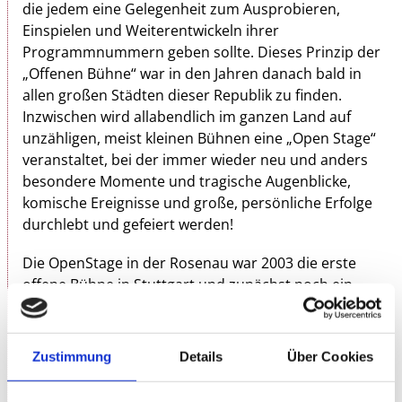
die jedem eine Gelegenheit zum Ausprobieren,
Einspielen und Weiterentwickeln ihrer
Programmnummern geben sollte. Dieses Prinzip der
„Offenen Bühne“ war in den Jahren danach bald in
allen großen Städten dieser Republik zu finden.
Inzwischen wird allabendlich im ganzen Land auf
unzähligen, meist kleinen Bühnen eine „Open Stage“
veranstaltet, bei der immer wieder neu und anders
besondere Momente und tragische Augenblicke,
komische Ereignisse und große, persönliche Erfolge
durchlebt und gefeiert werden!
Die OpenStage in der Rosenau war 2003 die erste
offene Bühne in Stuttgart und zunächst noch ein
vorsichtiger Versuch, in Stuttgart das zu etablieren,
was in anderen Städten seit Jahren Kult ist.
Inzwischen wird die OpenStage in der Rosenau
Zustimmung
Details
Über Cookies
sowohl von Künstler:innen als auch vom Publikum
heftig frequentiert und gut besucht. Sie ist ein fester